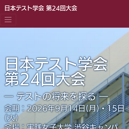
日本テスト学会 第24回大会
日本テスト学会
第24回大会
テストの将来を探る
会期：2026年9月14日(月)・15日
(火)
会場：実践女子大学 渋谷キャンパ