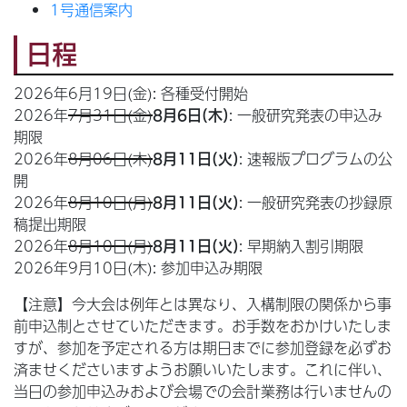
1号通信案内
日程
2026年6月19日(金): 各種受付開始
2026年
7月31日(金)
: 一般研究発表の申込み
8月6日(木)
期限
2026年
8月06日(木)
: 速報版プログラムの公
8月11日(火)
開
2026年
8月10日(月)
: 一般研究発表の抄録原
8月11日(火)
稿提出期限
2026年
8月10日(月)
: 早期納入割引期限
8月11日(火)
2026年9月10日(木): 参加申込み期限
【注意】今大会は例年とは異なり、入構制限の関係から事
前申込制とさせていただきます。お手数をおかけいたしま
すが、参加を予定される方は期日までに参加登録を必ずお
済ませくださいますようお願いいたします。これに伴い、
当日の参加申込みおよび会場での会計業務は行いませんの